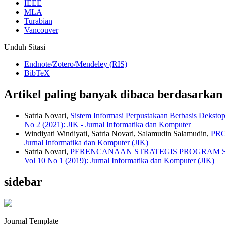
IEEE
MLA
Turabian
Vancouver
Unduh Sitasi
Endnote/Zotero/Mendeley (RIS)
BibTeX
Artikel paling banyak dibaca berdasarkan
Satria Novari,
Sistem Informasi Perpustakaan Berbasis De
No 2 (2021): JIK - Jurnal Informatika dan Komputer
Windiyati Windiyati, Satria Novari, Salamudin Salamudin,
PR
Jurnal Informatika dan Komputer (JIK)
Satria Novari,
PERENCANAAN STRATEGIS PROGRAM S
Vol 10 No 1 (2019): Jurnal Informatika dan Komputer (JIK)
sidebar
Journal Template