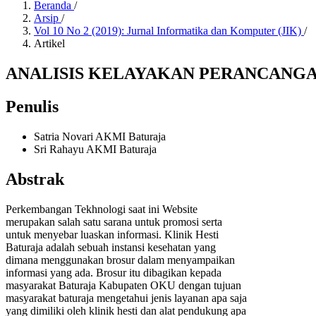
Beranda
/
Arsip
/
Vol 10 No 2 (2019): Jurnal Informatika dan Komputer (JIK)
/
Artikel
ANALISIS KELAYAKAN PERANCANGA
Penulis
Satria Novari
AKMI Baturaja
Sri Rahayu
AKMI Baturaja
Abstrak
Perkembangan Tekhnologi saat ini Website
merupakan salah satu sarana untuk promosi serta
untuk menyebar luaskan informasi. Klinik Hesti
Baturaja adalah sebuah instansi kesehatan yang
dimana menggunakan brosur dalam menyampaikan
informasi yang ada. Brosur itu dibagikan kepada
masyarakat Baturaja Kabupaten OKU dengan tujuan
masyarakat baturaja mengetahui jenis layanan apa saja
yang dimiliki oleh klinik hesti dan alat pendukung apa