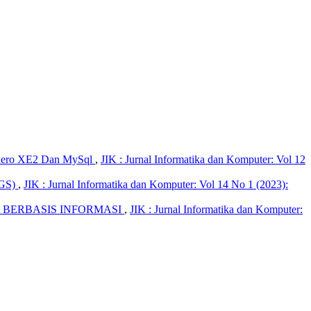
adero XE2 Dan MySql
,
JIK : Jurnal Informatika dan Komputer: Vol 12
GS)
,
JIK : Jurnal Informatika dan Komputer: Vol 14 No 1 (2023):
 BERBASIS INFORMASI
,
JIK : Jurnal Informatika dan Komputer: