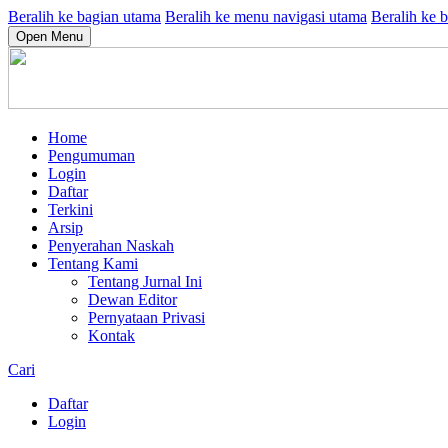
Beralih ke bagian utama
Beralih ke menu navigasi utama
Beralih ke b
Open Menu
Home
Pengumuman
Login
Daftar
Terkini
Arsip
Penyerahan Naskah
Tentang Kami
Tentang Jurnal Ini
Dewan Editor
Pernyataan Privasi
Kontak
Cari
Daftar
Login