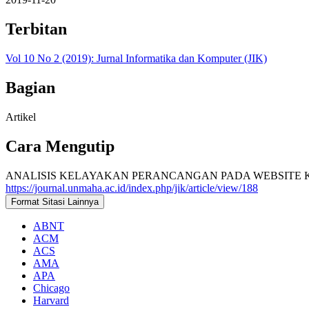
Terbitan
Vol 10 No 2 (2019): Jurnal Informatika dan Komputer (JIK)
Bagian
Artikel
Cara Mengutip
ANALISIS KELAYAKAN PERANCANGAN PADA WEBSITE KL
https://journal.unmaha.ac.id/index.php/jik/article/view/188
Format Sitasi Lainnya
ABNT
ACM
ACS
AMA
APA
Chicago
Harvard